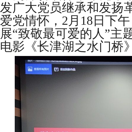
发广大党员继承和发扬
爱党情怀，
2月
18
日下午
展
“致敬最可爱的人”主
电影《长津湖之水门桥