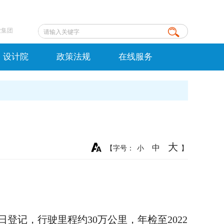
业集团
设计院
政策法规
在线服务
大
中
【字号：
小
】
24日登记，行驶里程约30万公里，年检至2022