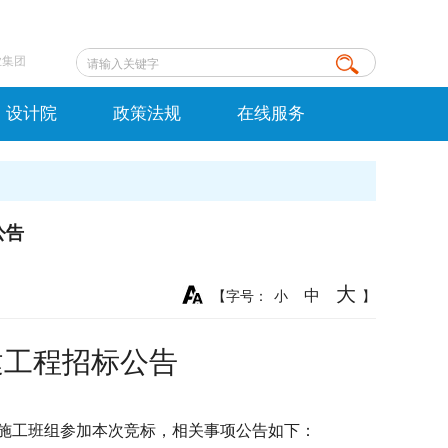
业集团
设计院
政策法规
在线服务
公告
大
中
【字号：
小
】
建工程招标公告
施工班组
参加本次竞标，相关事项公告如下：