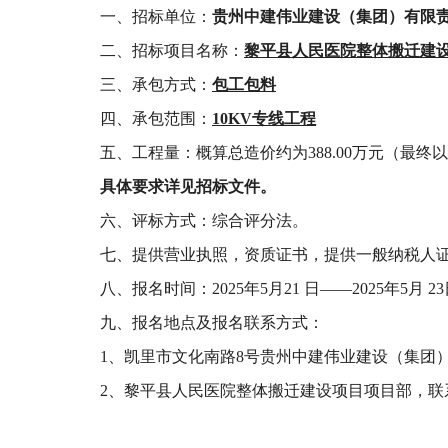
一、招标单位：
贵州中建伟业建设（集团）有限
二、招标项目名称：
黎平县人民医院整体搬迁建
三、承包方式：
包工包料
四、承包范围：
10KV专线工程
五、工程量：
概算总造价约为
388.00万元（最
具体要求详见招标文件。
六、
评标
方式：
综合评分法。
七、提供营业执照，
资质证书，
提供
一般
纳税人
八、报名时间：
202
5
年
5
月
21
日
——
2025年5
月
23
九、报名地点及报名联系方式：
1、凯里市文化南路8号贵州中建伟业建设（集团）
2、
黎平县人民医院整体搬迁建设项目
项目部
，联