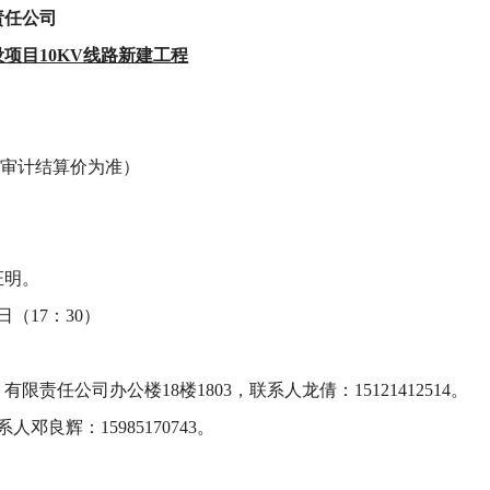
责任公司
设项目
10KV线路新建工程
终以审计结算价为准）
证明。
日（
17：30）
有限责任公司办公楼18楼18
03
，联系人
龙倩
：
15121412514
。
系人
邓良辉
：
15985170743
。