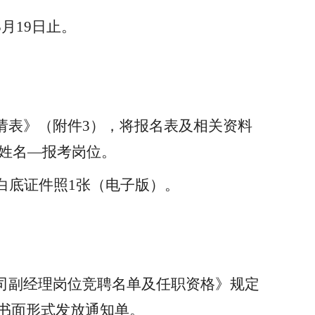
3
月
19
日止。
请表》（附件
3），将报名表及相关资料
：姓名—报考岗位。
白底证件照1张（电子版）。
司副经理岗位竞聘名单及任职资格
》规定
书面形式发放通知单。