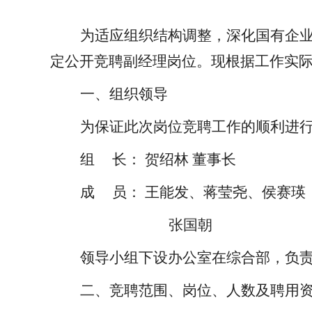
为适应组织结构调整，深化国有企
定公开竞聘
副经理
岗位。现根据工作实
一、组织领导
为保证此次岗位竞聘工作的顺利进
组
长：
贺绍林
董事长
成 员：
王能发、蒋莹尧、侯赛瑛
张国朝
领导小组下设办公室在
综合部
，负
二、竞聘范围、岗位、人数及
聘用