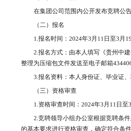
在
集团
公司范围内公开发布竞聘公
（二）报名
1.报名时间：202
4
年
3月11
日至
3
月
1
2.报名方式：由本人填写《
贵州中建
整理为压缩包文件发送至电子邮箱
43440
3
.
报名资料：本人身份证、毕业证、
（三）资格审查
1.资格审查时间：202
4
年
3
月
11
日至
2.竞聘领导小组办公室根据竞聘条
的基本要求进行资格审查，确定符合条