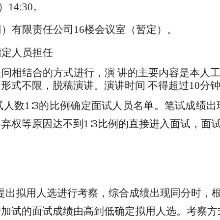
14:30。
团）有限责任
公司
16楼
会议室（暂定）
。
指定人员担任
提问相结合的方式进行，演
讲的主要内容是本人
，形式不限，脱稿演讲。演讲时间
不得超过
10分
试人数
1∶3的比例确定面试人员名单。笔试成绩
弃权等原因达不到1∶3比例的直接进入面试
，面
提出
拟用
人选
进行考察，综合成绩出现同分时，
据加试的面试成绩由高到低确定拟用人选。考察方