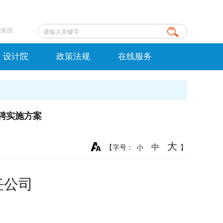
业集团
设计院
政策法规
在线服务
聘实施方案
大
中
【字号：
小
】
任公司