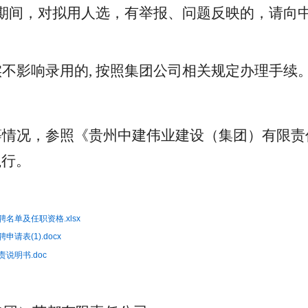
期间，对拟
用
人选，有举报、问题反映的，
请向
实不影响
录用
的
, 按照
集团公司相关
规定办理手续
等情况，
参照
《贵州中建伟业建设
（集团）
有限责
执行。
单及任职资格.xlsx
表(1).docx
说明书.doc