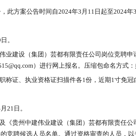
告，此方案公告时间自
202
4
年
3
月
11
日起至
202
4
年
9
日。
伟业建设（集团）芸都有限责任
公司岗位竞聘申
615@qq
.com）进行网上报名。压缩包命名方式
职称证、执业资格证扫描件各
1份，近期1寸免冠
3
月
21
日。
件及《
贵州中建伟业建设（集团）芸都有限责任公
件的竞聘候选人员名单。通过资格审查的人员，以