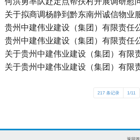
何洪勇率队赴定点帮扶村开展调研慰
关于拟商调杨静到黔东南州诚信物业
贵州中建伟业建设（集团）有限责任公
贵州中建伟业建设（集团）有限责任公
关于贵州中建伟业建设（集团）有限
关于贵州中建伟业建设（集团）有限
217 条记录
1/11
返回首